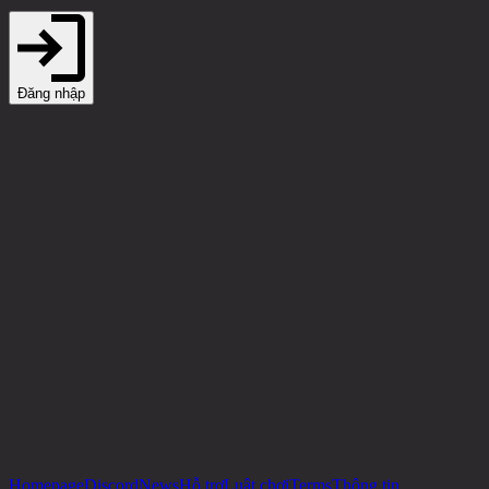
Đăng nhập
Homepage
Discord
News
Hỗ trợ
Luật chơi
Terms
Thông tin