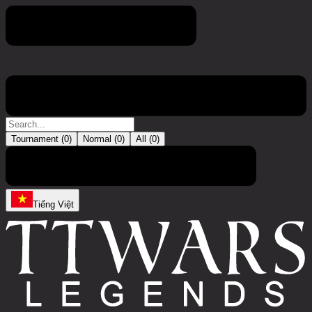
Vòng đấu
Tournament (
0
)
Normal (
0
)
All (
0
)
Hiện không có mục nhập nào
Tiếng Việt