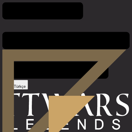
Oyun Kuralları
Türkçe