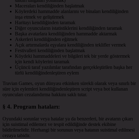
saldırı dalgaları yollamak)
Maceraları kendiliğinden başlatmak
Köylerdeki hammadde alanlarını ve binaları kendiliğinden
inşa etmek ve geliştirmek
Haritayı kendiliğinden taramak
Diğer oyuncuların istatistiklerini kendiliğinden taramak
Başka avatarlara kendiliğinden hammadde aktarmak
Askerleri kendiliğinden eğitmek
Açık artırmalarda eşyalara kendiliğinden teklifler vermek
Festivalleri kendiliğinden başlatmak
Köydeki hammaddeleri ve bilgileri tek bir yerde göstermek
için kendi köylerini taramak
Üçüncü taraf yazılımlar tarafından gerçekleştirilen başka her
türlü kendiliğindenleştiren eylem
Travian Games, oyun dünyası etkinken sürekli olarak veya sınırlı bir
süre için eylemleri kendiliğindenleştiren script veya bot kullanan
oyuncuları cezalandırma hakkını saklı tutar.
§ 4.
Program hataları
:
Oyundaki sorunlar veya hatalar ya da benzerleri, bir avatarın çıkarı
için suistimal edilemez ve tespit edildiğinde destek ekibine
bildirilmelidir. Herhangi bir sorunun veya hatanın suistimal edilmesi
cezaya tabidir.