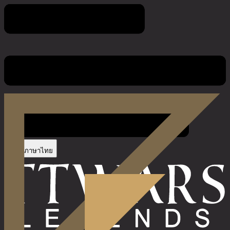
กฎของเกม
ภาษาไทย