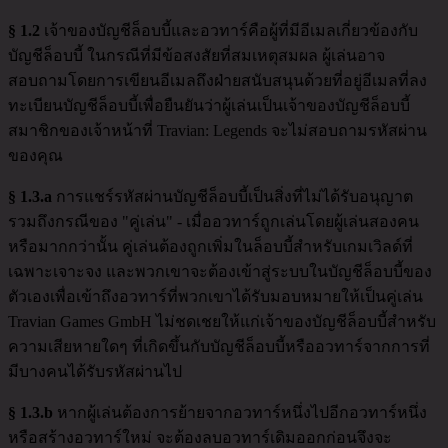
§ 1.2
เจ้าของบัญชีล็อบบี้และอวทาร์คือผู้ที่มีอีเมลเกี่ยวข้องกับ
บัญชีล็อบบี้ ในกรณีที่มีข้อสงสัยที่สมเหตุสมผล ผู้เล่นอาจ
สอบถามโดยการเขียนอีเมลถึงฝ่ายสนับสนุนด้วยที่อยู่อีเมลที่ลง
ทะเบียนบัญชีล็อบบี้เพื่อยืนยันว่าผู้เล่นเป็นเจ้าของบัญชีล็อบบี้
สมาชิกของเจ้าหน้าที่ Travian: Legends จะไม่สอบถามรหัสผ่าน
ของคุณ
§ 1.3.a
การแชร์รหัสผ่านบัญชีล็อบบี้เป็นสิ่งที่ไม่ได้รับอนุญาต
รวมถึงกรณีของ "คู่เล่น" - เมื่ออวทาร์ถูกเล่นโดยผู้เล่นสองคน
หรือมากกว่านั้น คู่เล่นต้องถูกเพิ่มในล็อบบี้สำหรับเกมเวิลด์ที่
เฉพาะเจาะจง และพวกเขาจะต้องเข้าสู่ระบบในบัญชีล็อบบี้ของ
ตัวเองเพื่อเข้าถึงอวทาร์ที่พวกเขาได้รับมอบหมายให้เป็นคู่เล่น
Travian Games GmbH ไม่ชดเชยให้แก่เจ้าของบัญชีล็อบบี้สำหรับ
ความเสียหายใดๆ ที่เกิดขึ้นกับบัญชีล็อบบี้หรืออวทาร์จากการที่
มีบางคนได้รับรหัสผ่านไป
§ 1.3.b
หากผู้เล่นต้องการย้ายจากอวทาร์หนึ่งไปอีกอวทาร์หนึ่ง
หรือสร้างอวทาร์ใหม่ จะต้องลบอวทาร์เดิมออกก่อนจึงจะ