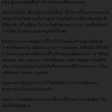
§ 6.1
ผู้เล่นจะต้องสื่อสารด้วยลักษณะที่สุภาพเสมอ
§ 6.2
โปรไฟล์, ชื่อหมู่บ้าน หรือเนื้อหาอื่นใดๆ ที่ไม่เหมาะสมอาจ
จะถูกแก้ไขโดยฝ่ายบริการลูกค้าโดยไม่มีการเตือน พันธมิตรที่
มีชื่อ และ/หรือเนื้อหาในโปรไฟล์ ฟอรัมส่วนรวม และพื้นที่ส่วน
รวมใดๆ ไม่เหมาะสมอาจถูกลบเมื่อพบ
§ 6.3
ความประพฤติต่อไปนี้ถือเป็นเรื่องต้องห้ามอย่างยิ่งยวด:
การเหยียดหยาม, หมิ่นประมาท, การแบ่งเพศ, เหยียดผิว หรือใช้
ภาษาหยาบคาย พฤติกรรมที่ไม่พึงประสงค์ต่อศาสนา ,ชาติพันธุ์,
ประเทศ, เพศ, กลุ่มอายุ หรือรสนิยมทางเพศ ภัยคุกคามในชีวิต
จริง การปลอมเป็นเจ้าหน้าที่หรือตำแหน่งที่เป็นทางการภายใน
บริษัทของ Travian: Legends
§ 6.4
เกมจะต้องถูกรักษาไว้ให้เป็นอิสระจากการเมืองและ
ศาสนาของโลกแห่งความจริง
§ 6.5
การโพสต์และการแสดงเนื้อหาที่ไม่เหมาะสมต่อผู้เยาว์ถือ
เป็นเรื่องต้องห้าม