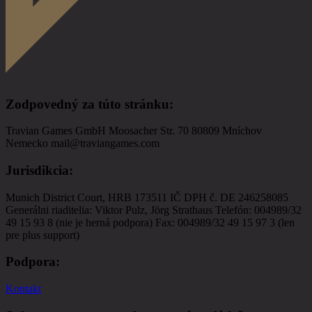
Zodpovedný za túto stránku
:
Travian Games GmbH Moosacher Str. 70 80809 Mníchov
Nemecko mail@traviangames.com
Jurisdikcia
:
Munich District Court, HRB 173511 IČ DPH č. DE 246258085
Generálni riaditelia: Viktor Pulz, Jörg Strathaus Telefón: 004989/32
49 15 93 8 (nie je herná podpora) Fax: 004989/32 49 15 97 3 (len
pre plus support)
Podpora
:
Kontakt