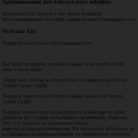
Splnomocnenec pre ochranu práv mládeže
:
Rechtsanwalt Dr. Andreas Lober Beiten Burkhardt
Rechtsanwaltsgesellschaft mbH youthprotection@traviangames.com
Ochrana dát
:
Philipp Heindorff privacy@traviangames.com
Keď píšeš na podporu, nezabudni napísať svoje používateľské
meno a herný server.
Všetky texty, obrázky a zdrojové kódy sú majetkom spoločnosti
Travian Games GmbH.
Travian je registrovaná obchodná známka spoločnosti Travian
Games GmbH.
Európska komisia vytvorila platformu na riešenie sporov online
(platforma RSO) medzi obchodníkmi a spotrebiteľmi. Platforma
RSO je k dispozícii na nasledovnom odkaze:
https://ec.europa.eu/consumers/odr. Nie sme povinní zúčastňovať sa
a v súčasnosti sa nebudeme podieľať na alternatívnych riešeniach