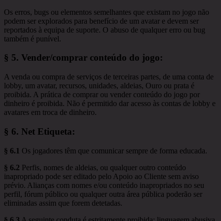
Os erros, bugs ou elementos semelhantes que existam no jogo não
podem ser explorados para benefício de um avatar e devem ser
reportados à equipa de suporte. O abuso de qualquer erro ou bug
também é punível.
§ 5.
Vender/comprar conteúdo do jogo
:
A venda ou compra de serviços de terceiras partes, de uma conta de
lobby, um avatar, recursos, unidades, aldeias, Ouro ou prata é
proibida. A prática de comprar ou vender conteúdo do jogo por
dinheiro é proibida. Não é permitido dar acesso às contas de lobby e
avatares em troca de dinheiro.
§ 6.
Net Etiqueta
:
§ 6.1
Os jogadores têm que comunicar sempre de forma educada.
§ 6.2
Perfis, nomes de aldeias, ou qualquer outro conteúdo
inapropriado pode ser editado pelo Apoio ao Cliente sem aviso
prévio. Alianças com nomes e/ou conteúdo inapropriados no seu
perfil, fórum público ou qualquer outra área pública poderão ser
eliminadas assim que forem detetadas.
§ 6.3
A seguinte conduta é estritamente proibida: linguagem abusiva,