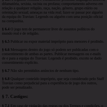
difamatória, sexista, racista ou profana; comportamento adverso em
relação a qualquer religião, raça, nação, género, grupo etário ou
orientação sexual; ameaças na vida real; fazer-se passar por alguém
da equipa do Travian: Legends ou alguém com uma posição oficial
na companhia.
§ 6.4
O jogo tem de permanecer livre de assuntos políticos do
mundo real e de religião.
§ 6.5
Publicar ou expor material impróprio para menores é proibido.
§ 6.6
Mensagens dentro do jogo só podem ser publicadas com o
consentimento de ambas as partes. Publicar mensagens ou e-mails
de e para a equipa do Travian: Legends é proibido, exceto se dado
consentimento explícito.
§ 6.7
Não são permitidos anúncios de nenhum tipo.
§ 6.8
Qualquer conteúdo impróprio, que seja considerado pelo Staff
Travian como prejudicial para a experiência de jogo dos outros,
pode ser penalizado.
§ 7.
Castigos
:
§ 7.1
Em caso de violação das regras ou dos Termos e condições, o