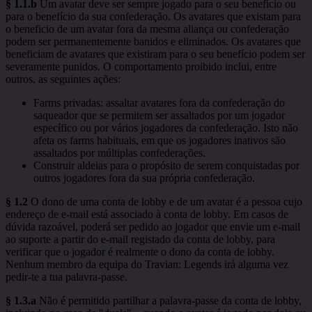
§ 1.1.b
Um avatar deve ser sempre jogado para o seu benefício ou
para o benefício da sua confederação. Os avatares que existam para
o beneficio de um avatar fora da mesma aliança ou confederação
podem ser permanentemente banidos e eliminados. Os avatares que
beneficiam de avatares que existiram para o seu benefício podem ser
severamente punidos. O comportamento proibido inclui, entre
outros, as seguintes ações:
Farms privadas: assaltar avatares fora da confederação do
saqueador que se permitem ser assaltados por um jogador
específico ou por vários jogadores da confederação. Isto não
afeta os farms habituais, em que os jogadores inativos são
assaltados por múltiplas confederações.
Construir aldeias para o propósito de serem conquistadas por
outros jogadores fora da sua própria confederação.
§ 1.2
O dono de uma conta de lobby e de um avatar é a pessoa cujo
endereço de e-mail está associado à conta de lobby. Em casos de
dúvida razoável, poderá ser pedido ao jogador que envie um e-mail
ao suporte a partir do e-mail registado da conta de lobby, para
verificar que o jogador é realmente o dono da conta de lobby.
Nenhum membro da equipa do Travian: Legends irá alguma vez
pedir-te a tua palavra-passe.
§ 1.3.a
Não é permitido partilhar a palavra-passe da conta de lobby,