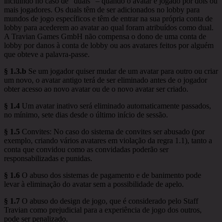
incluindo no caso de "duals" – quando o avatar é jogado por dois ou
mais jogadores. Os duals têm de ser adicionados no lobby para
mundos de jogo específicos e têm de entrar na sua própria conta de
lobby para acederem ao avatar ao qual foram atribuídos como dual.
A Travian Games GmbH não compensa o dono de uma conta de
lobby por danos à conta de lobby ou aos avatares feitos por alguém
que obteve a palavra-passe.
§ 1.3.b
Se um jogador quiser mudar de um avatar para outro ou criar
um novo, o avatar antigo terá de ser eliminado antes de o jogador
obter acesso ao novo avatar ou de o novo avatar ser criado.
§ 1.4
Um avatar inativo será eliminado automaticamente passados,
no mínimo, sete dias desde o último início de sessão.
§ 1.5
Convites: No caso do sistema de convites ser abusado (por
exemplo, criando vários avatares em violação da regra 1.1), tanto a
conta que convidou como as convidadas poderão ser
responsabilizadas e punidas.
§ 1.6
O abuso dos sistemas de pagamento e de banimento pode
levar à eliminação do avatar sem a possibilidade de apelo.
§ 1.7
O abuso do design de jogo, que é considerado pelo Staff
Travian como prejudicial para a experiência de jogo dos outros,
pode ser penalizado.