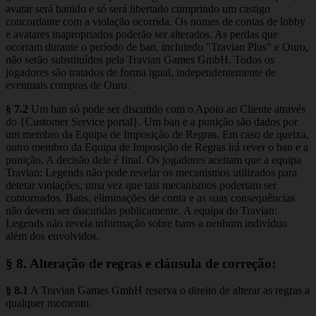
avatar será banido e só será libertado cumprindo um castigo
concordante com a violação ocorrida. Os nomes de contas de lobby
e avatares inapropriados poderão ser alterados. As perdas que
ocorram durante o período de ban, incluindo "Travian Plus" e Ouro,
não serão substituídos pela Travian Games GmbH. Todos os
jogadores são tratados de forma igual, independentemente de
eventuais compras de Ouro.
§ 7.2
Um ban só pode ser discutido com o Apoio ao Cliente através
do {Customer Service portal}. Um ban e a punição são dados por
um membro da Equipa de Imposição de Regras. Em caso de queixa,
outro membro da Equipa de Imposição de Regras irá rever o ban e a
punição. A decisão dele é final. Os jogadores aceitam que a equipa
Travian: Legends não pode revelar os mecanismos utilizados para
detetar violações, uma vez que tais mecanismos poderiam ser
contornados. Bans, eliminações de conta e as suas consequências
não devem ser discutidas publicamente. A equipa do Travian:
Legends não revela informação sobre bans a nenhum indivíduo
além dos envolvidos.
§ 8.
Alteração de regras e cláusula de correção
:
§ 8.1
A Travian Games GmbH reserva o direito de alterar as regras a
qualquer momento.