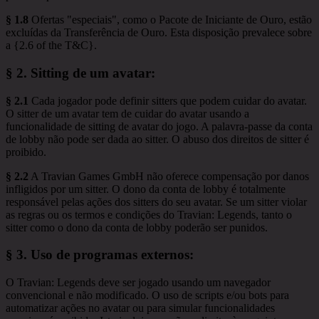
§ 1.8
Ofertas "especiais", como o Pacote de Iniciante de Ouro, estão
excluídas da Transferência de Ouro. Esta disposição prevalece sobre
a {2.6 of the T&C}.
§ 2.
Sitting de um avatar
:
§ 2.1
Cada jogador pode definir sitters que podem cuidar do avatar.
O sitter de um avatar tem de cuidar do avatar usando a
funcionalidade de sitting de avatar do jogo. A palavra-passe da conta
de lobby não pode ser dada ao sitter. O abuso dos direitos de sitter é
proibido.
§ 2.2
A Travian Games GmbH não oferece compensação por danos
infligidos por um sitter. O dono da conta de lobby é totalmente
responsável pelas ações dos sitters do seu avatar. Se um sitter violar
as regras ou os termos e condições do Travian: Legends, tanto o
sitter como o dono da conta de lobby poderão ser punidos.
§ 3.
Uso de programas externos
:
O Travian: Legends deve ser jogado usando um navegador
convencional e não modificado. O uso de scripts e/ou bots para
automatizar ações no avatar ou para simular funcionalidades