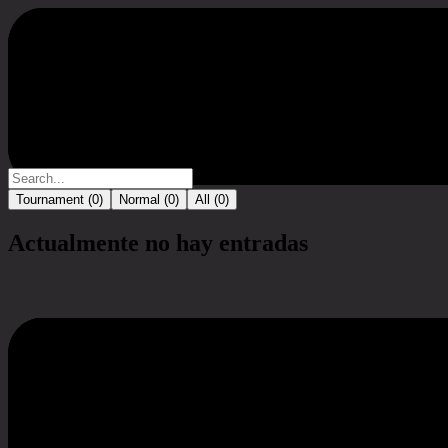
Torneo
Tournament (
0
)
Normal (
0
)
All (
0
)
Actualmente no hay entradas