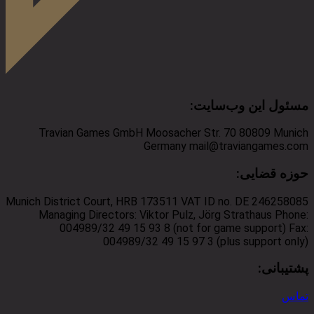
مسئول این وب‌سایت
:
Travian Games GmbH Moosacher Str. 70 80809 Munich
Germany mail@traviangames.com
حوزه قضایی
:
Munich District Court, HRB 173511 VAT ID no. DE 246258085
Managing Directors: Viktor Pulz, Jörg Strathaus Phone:
004989/32 49 15 93 8 (not for game support) Fax:
004989/32 49 15 97 3 (plus support only)
پشتیبانی
:
تماس