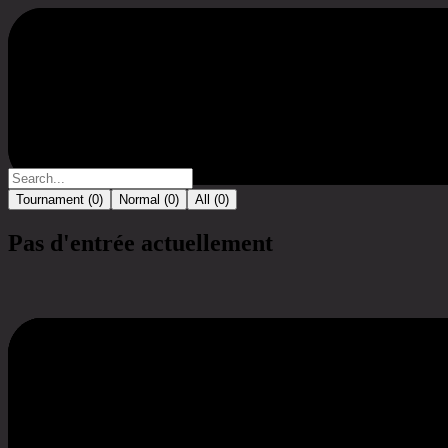
Tournoi
Tournament (
0
)
Normal (
0
)
All (
0
)
Pas d'entrée actuellement