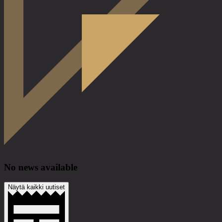
No news available
Näytä kaikki uutiset