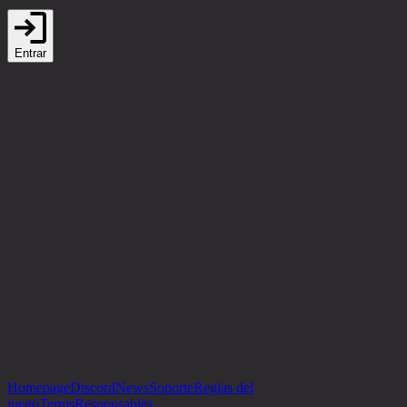
Entrar
Homepage
Discord
News
Soporte
Reglas del
juego
Terms
Responsables