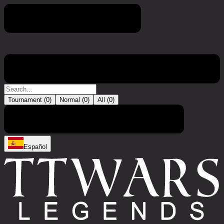
Torneo
Tournament (
0
)
Normal (
0
)
All (
0
)
No hay entradas
Español