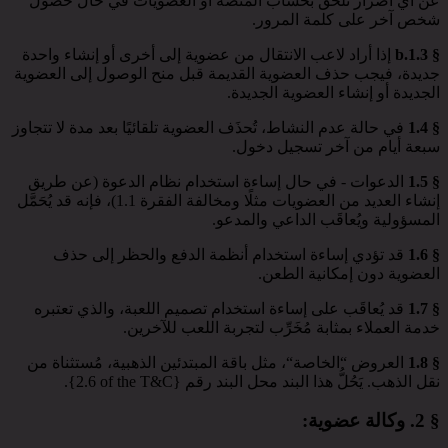
عن أي أضرار تلحق بحساب المنصَّة أو العضويات في حال حصول
شخص آخر على كلمة المرور.
§ 1.3.b
إذا أراد لاعب الانتقال من عضوية إلى أخرى أو إنشاء واحدة
جديدة، فيجب حذف العضوية القديمة قبل منح الوصول إلى العضوية
الجديدة أو إنشاء العضوية الجديدة.
§ 1.4
في حالة عدم النشاط، تُحذَف العضوية تلقائيًا بعد مدة لا تتجاوز
سبعة أيام من آخر تسجيل دخول.
§ 1.5
الدعوات - في حال إساءة استخدام نظام الدعوة (عن طريق
إنشاء العديد من العضويات مثلًا ومخالفة الفقرة 1.1)، فإنه قد يُحَمَّل
المسؤولية ويُعاقَب الداعي والمدعو.
§ 1.6
قد تؤدي إساءة استخدام أنظمة الدفع والحظر إلى حذف
العضوية دون إمكانية الطعن.
§ 1.7
قد يُعاقَب على إساءة استخدام تصميم اللعبة، والذي تعتبره
خدمة العملاء بمثابة مُخَرِّب لتجربة اللعب للآخرين.
§ 1.8
العروض “الخاصة“، مثل باقة المبتدئين الذهبية، مُستثناة من
نقل الذهب. يَحُلُّ هذا البند محل البند رقم ⁦{2.6 of the T&C}⁩.
§ 2.
وكالة عضوية
: