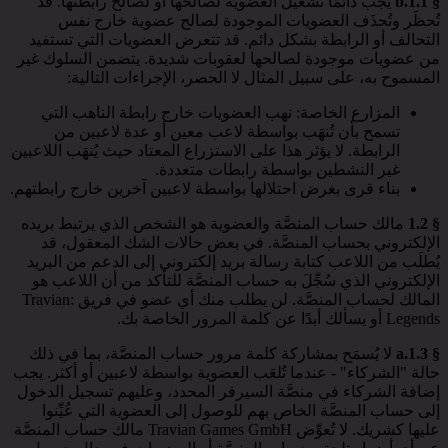
§ 1.1.b
يجب دائمًا تشغيل العضوية لصالحها أو لصالح رابطتها. قد
تُحظَر وتُحذَف العضويات الموجودة لصالح عضوية خارج نفس
التحالف أو الرابطة بشكل دائم. قد تتعرض العضويات التي تستفيد
من عضويات موجودة لصالحها لعقوبات شديدة. يتضمن السلوك غير
المسموح به، على سبيل المثال لا الحصر، الإجراءات التالية:
المزارع الخاصة: نهب العضويات خارج رابطة الناهب التي
تسمح بأن تُنهَب بواسطة لاعب معين أو عدة لاعبين من
الرابطة. لا يؤثر هذا على الاستزراع المعتاد حيث يُنهَب اللاعبين
غير النشطين بواسطة رابطات متعددة.
بناء قرى بغرض احتلالها بواسطة لاعبين آخرين خارج رابطتهم.
§ 1.2
مالك حساب المنصَّة والعضوية هو الشخص الذي يرتبط بريده
الإلكتروني بحساب المنصَّة. في بعض حالات الشك المعقول، قد
يُطلَب من اللاعب كتابة رسالة بريد إلكتروني إلى الدعم من البريد
الإلكتروني الذي سُجِّلَ به حساب المنصَّة للتأكد من أن اللاعب هو
المالك لحساب المنصَّة. لن يطلب منك أي عضو في فريق Travian:
Legends أو يسألك أبدًا عن كلمة المرور الخاصة بك.
§ 1.3.a
لا يُسمَح بمشاركة كلمة مرور حساب المنصَّة، بما في ذلك
حالة "الشركاء" - عندما تُلعَب العضوية بواسطة لاعبين أو أكثر. يجب
إضافة الشركاء في منصَّة السيرفر المحدد، وعليهم تسجيل الدخول
إلى حساب المنصَّة الخاص بهم للوصول إلى العضوية التي عُيِّنوا
عليها كشريك. لا تُعوِّض Travian Games GmbH مالك حساب المنصَّة