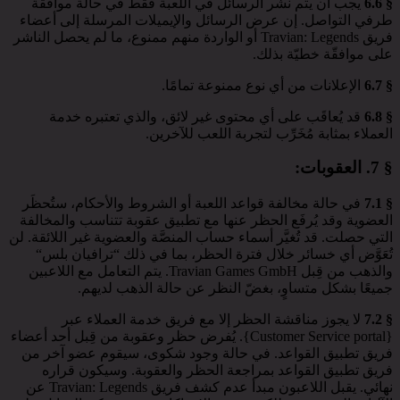
§ 6.6
يجب أن يتم نشر الرسائل في اللعبة فقط في حالة موافقة
طرفي التواصل. إن عرض الرسائل والإيميلات المرسلة إلى أعضاء
فريق Travian: Legends أو الواردة منهم ممنوع، ما لم يحصل الناشر
على موافقّة خطيّة بذلك.
§ 6.7
الإعلانات من أي نوع ممنوعة تمامًا.
§ 6.8
قد يُعاقَب على أي محتوى غير لائق، والذي تعتبره خدمة
العملاء بمثابة مُخَرِّب لتجربة اللعب للآخرين.
§ 7.
العقوبات
:
§ 7.1
في حالة مخالفة قواعد اللعبة أو الشروط والأحكام، ستُحظَر
العضوية وقد يُرفَع الحظر عنها مع تطبيق عقوبة تتناسب والمخالفة
التي حصلت. قد تُغيَّر أسماء حساب المنصَّة والعضوية غير اللائقة. لن
تُعَوَّض أي خسائر خلال فترة الحظر، بما في ذلك “ترافيان بلس“
والذهب من قِبل Travian Games GmbH. يتم التعامل مع اللاعبين
جميعًا بشكل متساوٍ، بغضّ النظر عن حالة الذهب لديهم.
§ 7.2
لا يجوز مناقشة الحظر إلا مع فريق خدمة العملاء عبر
{Customer Service portal}. يُفرض حظر وعقوبة من قِبل أحد أعضاء
فريق تطبيق القواعد. في حالة وجود شكوى، سيقوم عضو آخر من
فريق تطبيق القواعد بمراجعة الحظر والعقوبة. وسيكون قراره
نهائي. يقبل اللاعبون مبدأ عدم كشف فريق Travian: Legends عن