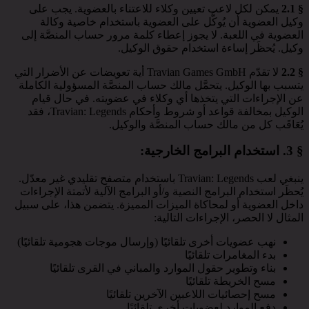
§ 2.1
يمكن لكل لاعب تعيين وكلاء للاعتناء بالعضوية. يجب على
وكيل العضوية أن يُوكَّل على العضوية باستخدام خاصية وكالة
العضوية في اللعبة. لا يجوز إعطاء كلمة مرور حساب المنصَّة إلى
وكيل. يُحظَر إساءة استخدام حقوق الوكيل.
§ 2.2
لا تقدّم Travian Games GmbH أية تعويضات عن الأضرار التي
يتسبب بها الوكيل. يتحمَّل مالك حساب المنصَّة المسؤولية الكاملة
عن الإجراءات التي يتخذها أي وكلاء في عضويته. في حال قيام
الوكيل بمخالفة قواعد أو شروط وأحكام Travian: Legends، فقد
يُعَاقَب كل من مالك حساب المنصَّة والوكيل.
§ 3.
استخدام البرامج الخارجية
:
ينبغي لعب Travian: Legends باستخدام متصفح تقليدي غير معدّل.
يُحظَر استخدام البرامج النصية و/أو البرامج الآلية لأتمتة الإجراءات
داخل العضوية أو لمحاكاة الميزات المميزة. يتضمن هذا، على سبيل
المثال لا الحصر، الإجراءات التالية:
نهب عضويات أخرى تلقائيًا (وإرسال موجات هجومية تلقائيًا)
بدء المغامرات تلقائيًا
بناء وتطوير حقول الموارد والمباني في القرى تلقائيًا
مسح الخريطة تلقائيًا
مسح إحصائيات اللاعبين الآخرين تلقائيًا
دفع الموارد لعضويات أخرى تلقائيًا