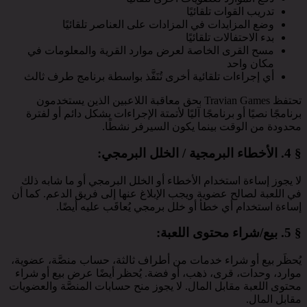
تدريب القوات تلقائيًا
وضع المزايدات في المزادات على العناصر تلقائيًا
بدء الاحتفالات تلقائيًا
مسح القرى الخاصة لعرض موارد القرية والمعلومات في
مكان واحد
أي إجراءات تلقائية أخرى تُنَفَّذ بواسطة برنامج طرف ثالث
تحتفظ Travian Games بحق معاقبة اللاعبين الذين يستخدمون
برنامجًا نصيًا أو برنامجًا آليًا لأتمتة الإجراءات بشكل دائم أو لفترة
محدودة من الوقت بينما يكون السيرفر نشطًا.
§ 4.
الأخطاء البرمجية / الخلل البرمجي
:
لا يجوز إساءة استخدام الأخطاء أو الخلل البرمجي أو ما شابه ذلك
في اللعبة لصالح عضوية ويجب الإبلاغ عنها إلى فريق الدعم. كما أن
إساءة استخدام أي خطأ أو خلل برمجي يُعاقَب عليه أيضًا.
§ 5.
بيع/شراء محتوى اللعبة
:
يُحظَر بيع أو شراء خدمات من أطراف ثالثة، حساب منصَّة، عضوية،
موارد، وحدات، قرى، ذهب، أو فضة. يُحظر أيضًا عرض بيع أو شراء
محتوى اللعبة مقابل المال. لا يجوز منح حسابات المنصَّة والعضويات
مقابل المال.