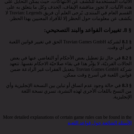
الآليات المستخدمة للكشف عن الانتهاكات، حيث يمكن التحايل على
هذه الآليات. لا تجوز مناقشة الإيقاف، الحذف وكل ما يتعلق به على
القسم العام في المنتدى. يُرجى العلم أن فريق Travian: Legends لا
يكشف عن معلومات حول الحظر إلا للأفراد المعنيين بهذا الحظر.
§ 8.
تغييرات القواعد والبند التصحيحي
:
§ 8.1
لشركة Travian Games GmbH الحق في تغيير قوانين اللعبة
في أي وقت.
§ 8.2
في حال تمّ تعطيل بعض الأحكام أو التغاضي عنها في بعض
الحالات الفرديّة، لا يؤثّر هذا في بقاء صلاحيّة الاحكام نفسها. تتعهد
شركة Travian Games GmbH بتعديل الفقرات غير الرادعة ضمن
قوانين اللعبة في أسرع وقت ممكن.
§ 8.3
في حالة وجود عدم اتساق أو تباين بين النسخة الإنجليزية وأي
من النسخ باللغات الأخرى لهذه النشرة، تسري نسخة اللغة
الإنجليزية.
More detailed explanations of certain game rules can be found in the
الأسئلة الشائعة حول قواعد اللعبة