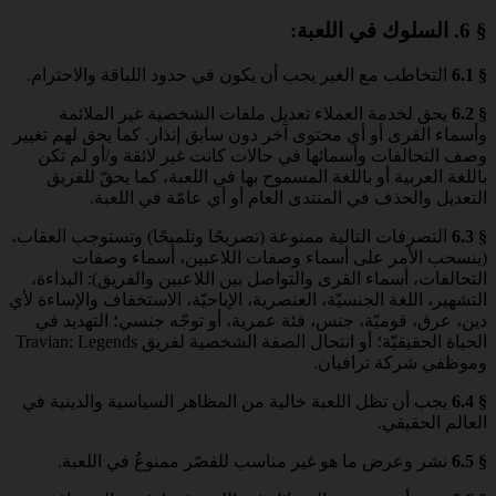
§ 6.
السلوك في اللعبة
:
§ 6.1
التخاطب مع الغير يجب أن يكون في حدود اللباقة والاحترام.
§ 6.2
يحق لخدمة العملاء تعديل ملفات الشخصية غير الملائمة
وأسماء القرى أو أي محتوى آخر دون سابق إنذار. كما يحق لهم تغيير
وصف التحالفات وأسمائها في حالات كانت غير لائقة و/أو لم تكن
باللغة العربية أو باللغة المسموح بها في اللعبة، كما يحقّ للفريق
التعديل والحذف في المنتدى العام أو أي عامّة في اللعبة.
§ 6.3
التصرفات التالية ممنوعة (تصريحًا وتلميحًا) وتستوجب العقاب،
(ينسحب الأمر على أسماء وصفات اللاعبين، أسماء وصفات
التحالفات، أسماء القرى والتواصل بين اللاعبين والفريق): البذاءة،
التشهير، اللغة الجنسيّة، العنصرية، الإباحيّة، الاستخفاف والإساءة لأي
دين، عرق، قوميّة، جنس، فئة عمرية، أو توجّه جنسي؛ التهديد في
الحياة الحقيقيّة؛ أو انتحال الصفة الشخصية لفريق Travian: Legends
وموظفي شركة ترافيان.
§ 6.4
يجب أن تظل اللعبة خالية من المظاهر السياسية والدينية في
العالم الحقيقي.
§ 6.5
نشر وعرض ما هو غير مناسب للقصّر ممنوعٌ في اللعبة.